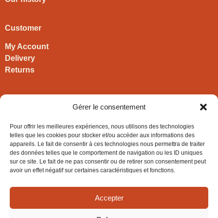
Customer
My Account
Delivery
Returns
Contact
Gérer le consentement
HIRONWOODS
Pour offrir les meilleures expériences, nous utilisons des technologies
+33 3 63 57 40 30
telles que les cookies pour stocker et/ou accéder aux informations des
appareils. Le fait de consentir à ces technologies nous permettra de traiter
contact@hironwoods.com
des données telles que le comportement de navigation ou les ID uniques
5 chemin des Vignes
sur ce site. Le fait de ne pas consentir ou de retirer son consentement peut
39600 Cramans
avoir un effet négatif sur certaines caractéristiques et fonctions.
(Jura – FRANCE)
Accepter