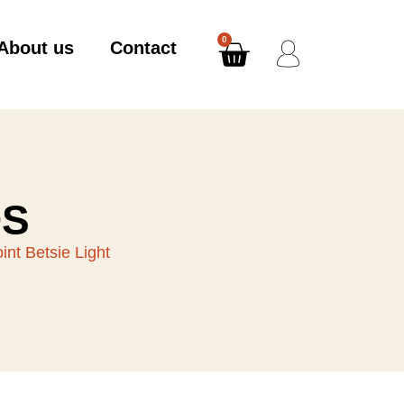
0
About us
Contact
DS
t Betsie Light