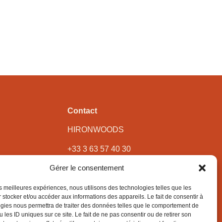
Contact
HIRONWOODS
+33 3 63 57 40 30
contact@hironwoods.com
Gérer le consentement
5 chemin des Vignes
39600 Cramans
les meilleures expériences, nous utilisons des technologies telles que les
 stocker et/ou accéder aux informations des appareils. Le fait de consentir à
(Jura – FRANCE)
gies nous permettra de traiter des données telles que le comportement de
 les ID uniques sur ce site. Le fait de ne pas consentir ou de retirer son