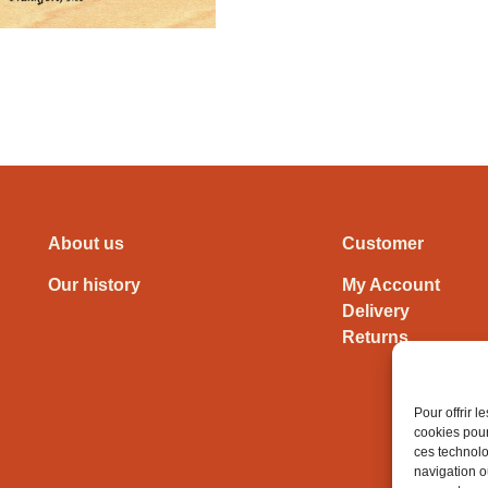
About us
Customer
Our history
My Account
Delivery
Returns
Pour offrir 
cookies pour
ces technolo
navigation ou