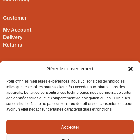
Customer
My Account
Delivery
Returns
Contact
Gérer le consentement
HIRONWOODS
Pour offrir les meilleures expériences, nous utilisons des technologies
+33 3 63 57 40 30
telles que les cookies pour stocker et/ou accéder aux informations des
appareils. Le fait de consentir à ces technologies nous permettra de traiter
contact@hironwoods.com
des données telles que le comportement de navigation ou les ID uniques
5 chemin des Vignes
sur ce site. Le fait de ne pas consentir ou de retirer son consentement peut
39600 Cramans
avoir un effet négatif sur certaines caractéristiques et fonctions.
(Jura – FRANCE)
Accepter