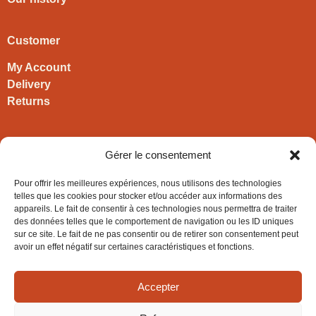
Customer
My Account
Delivery
Returns
Contact
Gérer le consentement
HIRONWOODS
Pour offrir les meilleures expériences, nous utilisons des technologies
+33 3 63 57 40 30
telles que les cookies pour stocker et/ou accéder aux informations des
appareils. Le fait de consentir à ces technologies nous permettra de traiter
contact@hironwoods.com
des données telles que le comportement de navigation ou les ID uniques
5 chemin des Vignes
sur ce site. Le fait de ne pas consentir ou de retirer son consentement peut
39600 Cramans
avoir un effet négatif sur certaines caractéristiques et fonctions.
(Jura – FRANCE)
Accepter