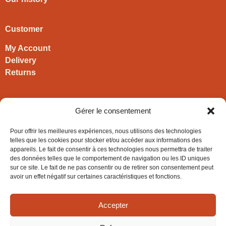
Customer
My Account
Delivery
Returns
Contact
Gérer le consentement
HIRONWOODS
Pour offrir les meilleures expériences, nous utilisons des technologies
+33 3 63 57 40 30
telles que les cookies pour stocker et/ou accéder aux informations des
appareils. Le fait de consentir à ces technologies nous permettra de traiter
contact@hironwoods.com
des données telles que le comportement de navigation ou les ID uniques
5 chemin des Vignes
sur ce site. Le fait de ne pas consentir ou de retirer son consentement peut
39600 Cramans
avoir un effet négatif sur certaines caractéristiques et fonctions.
(Jura – FRANCE)
Accepter