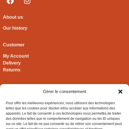
About us
Our history
Customer
My Account
Delivery
Returns
Contact
Gérer le consentement
HIRONWOODS
Pour offrir les meilleures expériences, nous utilisons des technologies
+33 3 63 57 40 30
telles que les cookies pour stocker et/ou accéder aux informations des
appareils. Le fait de consentir à ces technologies nous permettra de traiter
contact@hironwoods.com
des données telles que le comportement de navigation ou les ID uniques
5 chemin des Vignes
sur ce site. Le fait de ne pas consentir ou de retirer son consentement peut